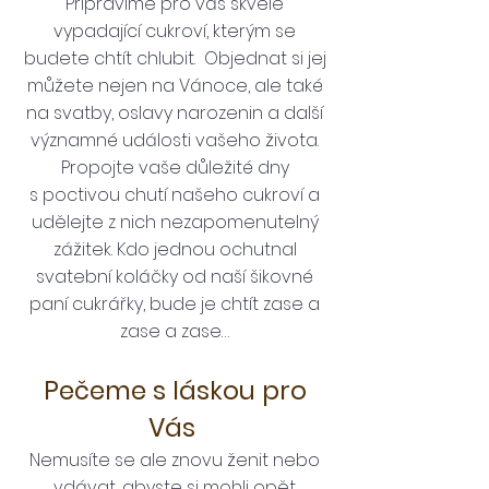
Připravíme pro vás skvěle
vypadající cukroví, kterým se
budete chtít chlubit. Objednat si jej
můžete nejen na Vánoce, ale také
na svatby, oslavy narozenin a další
významné události vašeho života.
Propojte vaše důležité dny
s poctivou chutí našeho cukroví a
udělejte z nich nezapomenutelný
zážitek. Kdo jednou ochutnal
svatební koláčky od naší šikovné
paní cukrářky, bude je chtít zase a
zase a zase…
Pečeme s láskou pro
Vás
Nemusíte se ale znovu ženit nebo
vdávat, abyste si mohli opět