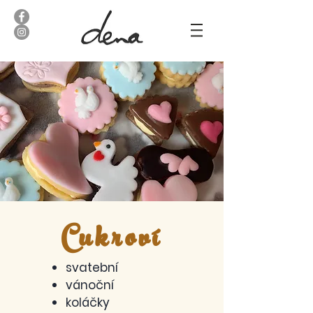
Cukroví
svatební
vánoční
koláčky