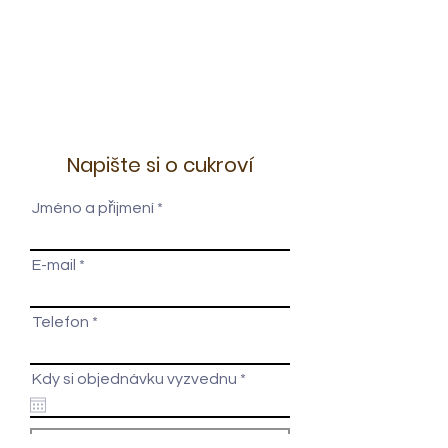
Napište si o cukroví
Jméno a přijmení
E-mail
Telefon
r
Kdy si objednávku vyzvednu
*
e
q
u
i